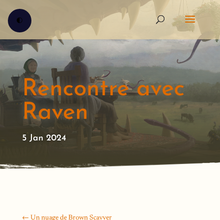
🌓
Rencontre avec
Raven
5 Jan 2024
←
Un nuage de Brown Scavver