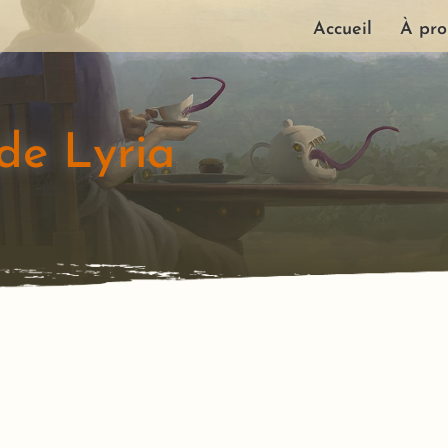
Accueil
À pro
de Lyria