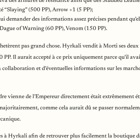
ouva des armures de résistance ainsi que des Studded Leath
ité “Slaying” (500 PP), Arrow +1 (5 PP);
i demander des informations assez précises pendant qu’elle
 Dague of Warning (60 PP), Venom (150 PP).
’achetèrent pas grand chose. Hyrkali vendit à Morti ses deux
 PP. Il aurait accepté à ce prix uniquement parce qu’il avai
 collaboration et d’éventuelles informations sur les march
ordre vienne de l’Empereur directement était extrêmement ét
it majoritairement, comme cela aurait dû se passer normaleme
rcanique.
s à Hyrkali afin de retrouver plus facilement la boutique d