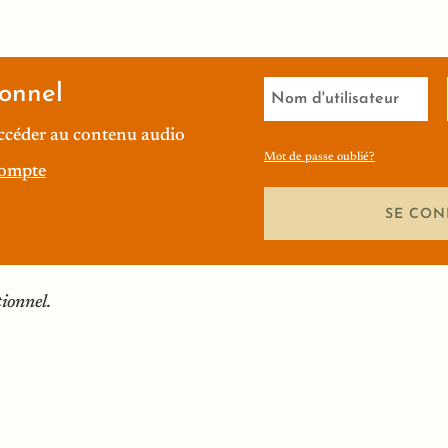
onnel
ccéder au contenu audio
Mot de passe oublié?
compte
SE CON
tionnel.