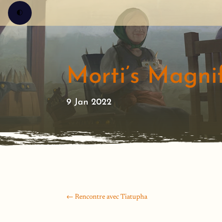
🌓
Morti’s Magni
9 Jan 2022
←
Rencontre avec Tiatupha