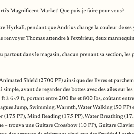
ti’s Magnificent Market! Que puis-je faire pour vous?
tre Hyrkali, pendant que Andrius change la couleur de ses 
 renvoyer Thomas attendre à l’extérieur, deux mannequins 
u partout dans le magasin, chacun prenant sa section, les pr
Animated Shield (2700 PP) ainsi que des livres et parchem
i simple, avant de regarder des bottes avec des ailes sur les
5 ft à 6×9 ft, portant entre 200 lbs et 800 lbs, coûtant ent
s bagues Jump, Swimming, Warmth, Water Walking (50 PP) et
ior (175 PP), Mind Reading (175 PP), Water Breathing (17.
e – trouva une Guitare Crossbow (10 PP), Guitare Clavier