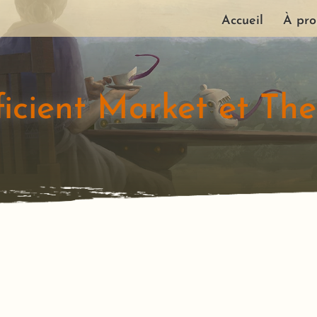
Accueil
À pro
ficient Market et Th